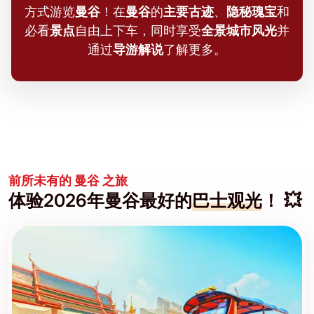
方式游览
曼谷
！在
曼谷
的
主要古迹
、
隐秘瑰宝
和
必看
景点
自由上下车，同时享受
全景城市风光
并
通过
导游解说
了解更多。
前所未有的 曼谷 之旅
体验2026年曼谷最好的
巴士观光
！ 💥