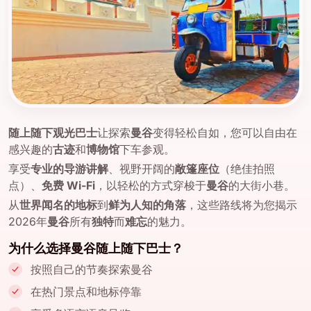
随上随下观光巴士
让探索
曼谷
变得轻松自如，您可以自由在
感兴趣的
古迹
和
博物馆
下车参观。
享受
专业的导游讲解
、视野开阔的
敞篷座位
（绝佳拍照
点）、
免费 Wi-Fi
，以轻松的方式穿梭于
曼谷
的大街小巷。
从
世界闻名的地标
到
鲜为人知的角落
，这些路线将为您揭示
2026年
曼谷
所有
独特
而
难忘
的魅力。
为什么选择曼谷随上随下巴士？
按照自己的节奏探索曼谷
在热门景点和地标停靠