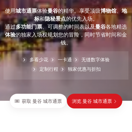
使用
城市通票
体验
曼谷
的精华。享受顶级
博物馆
、
地
标
和
隐秘景点
的优先入场。
通过
多功能门票
、可调整的时间表以及
曼谷
各地精选
体验
的独家入场权规划您的冒险，同时节省时间和金
钱。
多看少花
一卡通
无缝数字体验
定制行程
独家优惠与折扣
获取 曼谷 城市通票
浏览 曼谷 城市通票