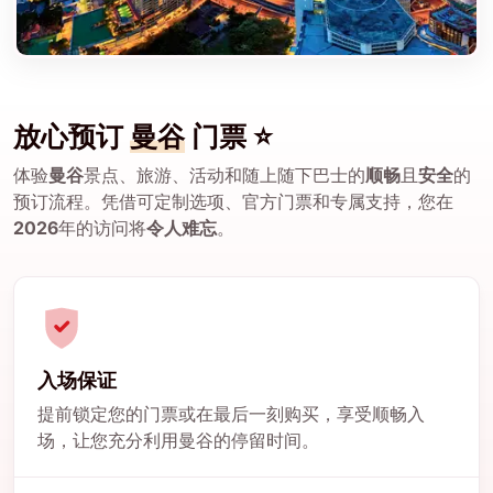
放心预订
曼谷
门票 ⭐
体验
曼谷
景点、旅游、活动和随上随下巴士的
顺畅
且
安全
的
预订流程。凭借可定制选项、官方门票和专属支持，您在
2026
年的访问将
令人难忘
。
入场保证
提前锁定您的门票或在最后一刻购买，享受顺畅入
场，让您充分利用曼谷的停留时间。