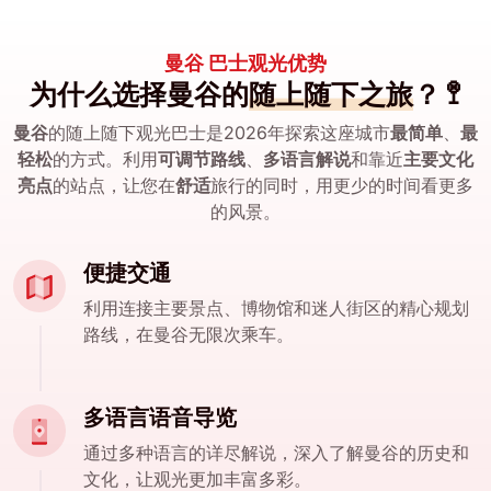
曼谷 巴士观光优势
为什么选择曼谷的
随上随下之旅
？ 🚏
曼谷
的随上随下观光巴士是2026年探索这座城市
最简单
、
最
轻松
的方式。利用
可调节路线
、
多语言解说
和靠近
主要文化
亮点
的站点，让您在
舒适
旅行的同时，用更少的时间看更多
的风景。
便捷交通
利用连接主要景点、博物馆和迷人街区的精心规划
路线，在曼谷无限次乘车。
多语言语音导览
通过多种语言的详尽解说，深入了解曼谷的历史和
文化，让观光更加丰富多彩。