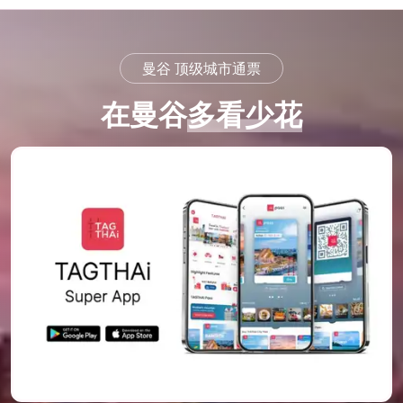
曼谷 顶级城市通票
在曼谷
多看
少花