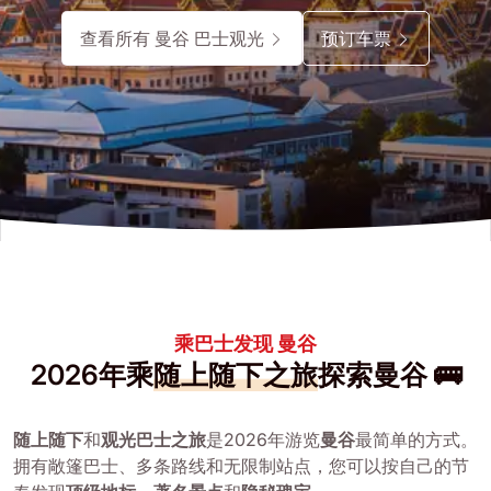
查看所有 曼谷 巴士观光
预订车票
乘巴士发现 曼谷
2026年乘
随上随下之旅
探索曼谷 🚌
随上随下
和
观光巴士之旅
是2026年游览
曼谷
最简单的方式。
拥有敞篷巴士、多条路线和无限制站点，您可以按自己的节