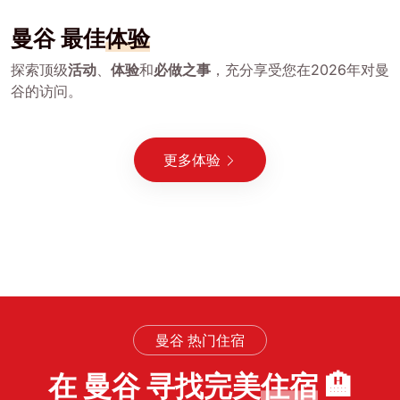
曼谷 最佳
体验
探索顶级
活动
、
体验
和
必做之事
，充分享受您在2026年对曼
谷的访问。
更多体验
曼谷 热门住宿
在 曼谷 寻找完美
住宿
🏨