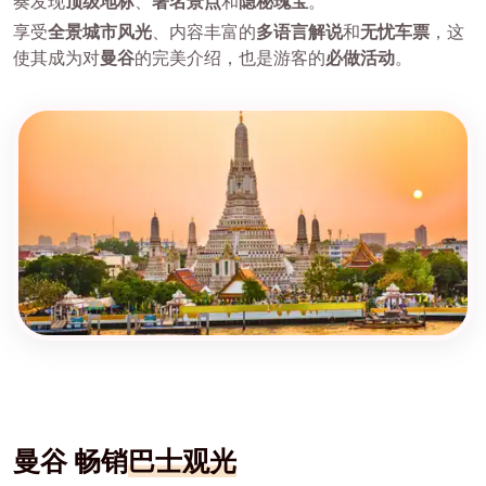
奏发现
顶级地标
、
著名景点
和
隐秘瑰宝
。
享受
全景城市风光
、内容丰富的
多语言解说
和
无忧车票
，这
使其成为对
曼谷
的完美介绍，也是游客的
必做活动
。
曼谷 畅销
巴士观光