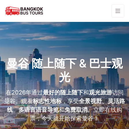
曼谷
随上随下 & 巴士观
光
在2026年通过
最好的随上随下
和
观光旅游
访问
曼谷。观看
标志性地标
，享受
全景视野
、
灵活路
线
、
多语言语音导览
和
免费取消
。立即在线购
票，今天就开始探索曼谷！