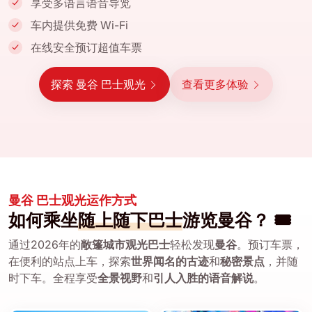
享受多语言语音导览
车内提供免费 Wi-Fi
在线安全预订超值车票
探索 曼谷 巴士观光
查看更多体验
曼谷 巴士观光运作方式
如何乘坐
随上随下巴士
游览曼谷？ 🎟️
通过2026年的
敞篷城市观光巴士
轻松发现
曼谷
。预订车票，
在便利的站点上车，探索
世界闻名的古迹
和
秘密景点
，并随
时下车。全程享受
全景视野
和
引人入胜的语音解说
。