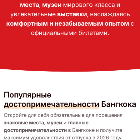
места
,
музеи
мирового класса и
увлекательные
выставки
, наслаждаясь
комфортным и незабываемым опытом
с
официальными билетами.
Популярные
достопримечательности
Бангкока
Откройте для себя обязательные для посещения
знаковые места
,
музеи
и
главные
достопримечательности
в Бангкоке и получите
максимум удовольствия от отпуска в 2026 году.