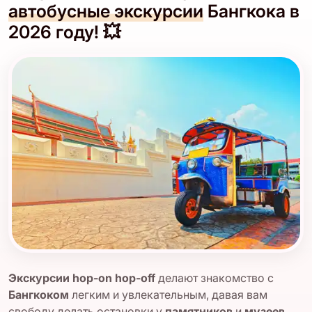
автобусные экскурсии
Бангкока в
2026 году! 💥
Экскурсии hop-on hop-off
делают знакомство с
Бангкоком
легким и увлекательным, давая вам
свободу делать остановки у
памятников
и
музеев
,