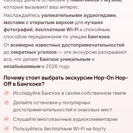
которые вызывают ваш интерес.
Наслаждайтесь
увлекательными аудиогидами
,
местами с открытым верхом
для
лучших
фотографий
,
бесплатным Wi-Fi
и спокойным
способом передвижения по улицам
Бангкока
.
От
всемирно известных достопримечательностей
до
секретных уголков
— эти экскурсии раскрывают
все, что делает
Бангкок
уникальным
и
незабываемым
в 2026 году.
Почему стоит выбрать экскурсии Hop-On Hop-
Off в Бангкоке?
Исследуйте Бангкок в своем собственном темпе
Делайте остановки у популярных
достопримечательностей и знаковых мест
Слушайте многоязычные аудиокомментарии
Пользуйтесь бесплатным Wi-Fi на борту