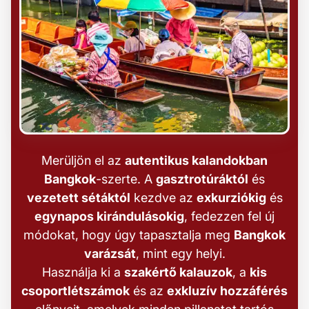
Merüljön el az
autentikus kalandokban
Bangkok
-szerte. A
gasztrotúráktól
és
vezetett sétáktól
kezdve az
exkurziókig
és
egynapos kirándulásokig
, fedezzen fel új
módokat, hogy úgy tapasztalja meg
Bangkok
varázsát
, mint egy helyi.
Használja ki a
szakértő kalauzok
, a
kis
csoportlétszámok
és az
exkluzív hozzáférés