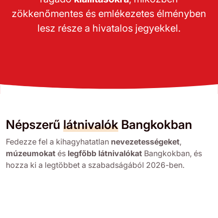
zökkenőmentes és emlékezetes élményben
lesz része a hivatalos jegyekkel.
Népszerű
látnivalók
Bangkokban
Fedezze fel a kihagyhatatlan
nevezetességeket
,
múzeumokat
és
legfőbb látnivalókat
Bangkokban, és
hozza ki a legtöbbet a szabadságából 2026-ben.