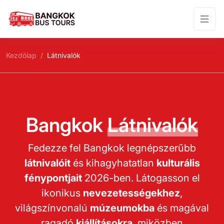
Kezdőlap
Látnivalók
Bangkok
Látnivalók
Fedezze fel Bangkok legnépszerűbb
látnivalóit
és kihagyhatatlan
kulturális
fénypontjait
2026-ben. Látogasson el
ikonikus
nevezetességekhez
,
világszínvonalú
múzeumokba
és magával
ragadó
kiállításokra
, miközben