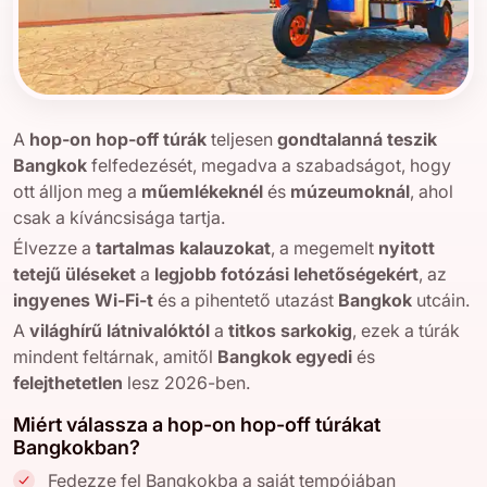
A
hop-on hop-off túrák
teljesen
gondtalanná teszik
Bangkok
felfedezését, megadva a szabadságot, hogy
ott álljon meg a
műemlékeknél
és
múzeumoknál
, ahol
csak a kíváncsisága tartja.
Élvezze a
tartalmas kalauzokat
, a megemelt
nyitott
tetejű üléseket
a
legjobb fotózási lehetőségekért
, az
ingyenes Wi-Fi-t
és a pihentető utazást
Bangkok
utcáin.
A
világhírű látnivalóktól
a
titkos sarkokig
, ezek a túrák
mindent feltárnak, amitől
Bangkok
egyedi
és
felejthetetlen
lesz 2026-ben.
Miért válassza a hop-on hop-off túrákat
Bangkokban?
Fedezze fel Bangkokba a saját tempójában