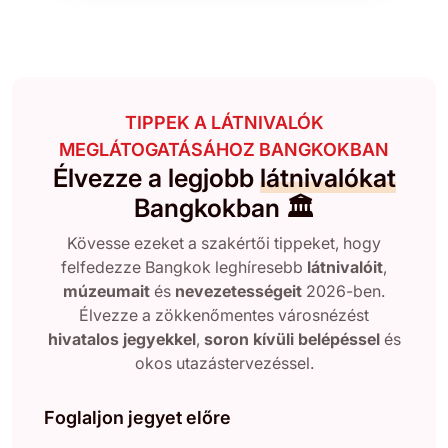
TIPPEK A LÁTNIVALÓK
MEGLÁTOGATÁSÁHOZ BANGKOKBAN
Élvezze a legjobb
látnivalókat
Bangkokban 🏛️
Kövesse ezeket a szakértői tippeket, hogy
felfedezze Bangkok leghíresebb
látnivalóit
,
múzeumait
és
nevezetességeit
2026-ben.
Élvezze a zökkenőmentes városnézést
hivatalos jegyekkel
,
soron kívüli belépéssel
és
okos utazástervezéssel.
Foglaljon jegyet előre