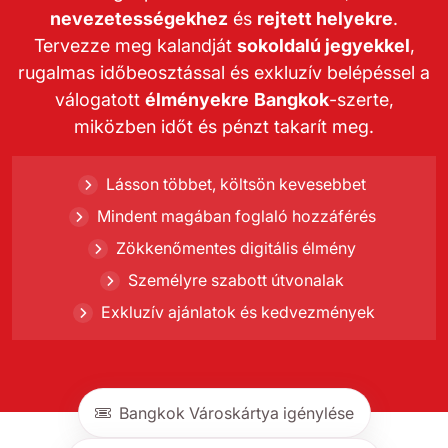
nevezetességekhez
és
rejtett helyekre
.
Tervezze meg kalandját
sokoldalú jegyekkel
,
rugalmas időbeosztással és exkluzív belépéssel a
válogatott
élményekre
Bangkok
-szerte,
miközben időt és pénzt takarít meg.
Lásson többet, költsön kevesebbet
Mindent magában foglaló hozzáférés
Zökkenőmentes digitális élmény
Személyre szabott útvonalak
Exkluzív ajánlatok és kedvezmények
Bangkok Városkártya igénylése