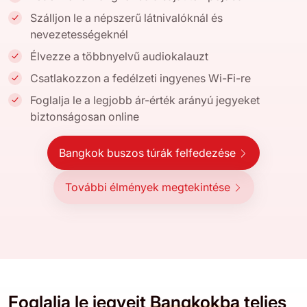
Szálljon le a népszerű látnivalóknál és
nevezetességeknél
Élvezze a többnyelvű audiokalauzt
Csatlakozzon a fedélzeti ingyenes Wi-Fi-re
Foglalja le a legjobb ár-érték arányú jegyeket
biztonságosan online
Bangkok buszos túrák felfedezése
További élmények megtekintése
Foglalja le jegyeit
Bangkokba
teljes