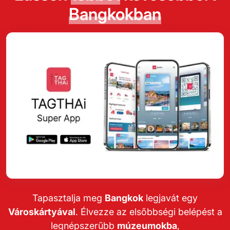
Bangkokban
Tapasztalja meg
Bangkok
legjavát egy
Városkártyával
. Élvezze az elsőbbségi belépést a
legnépszerűbb
múzeumokba
,