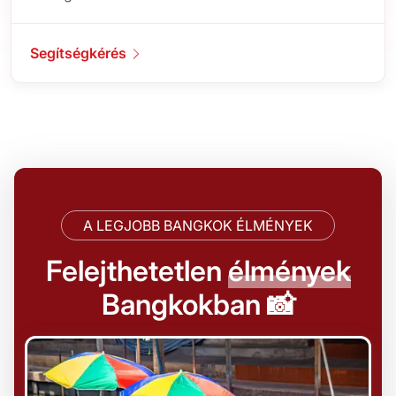
Segítségkérés
A LEGJOBB BANGKOK ÉLMÉNYEK
Felejthetetlen
élmények
Bangkokban 📸