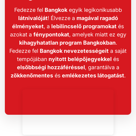
Fedezze fel
Bangkok
egyik legikonikusabb
látnivalóját
! Élvezze a
magával ragadó
élményeket
, a
lebilincselő programokat
és
azokat a
fénypontokat
, amelyek miatt ez egy
kihagyhatatlan program
Bangkokban
.
Fedezze fel
Bangkok nevezetességeit
a saját
tempójában
nyitott belépőjegyekkel
és
elsőbbségi hozzáféréssel
, garantálva a
zökkenőmentes
és
emlékezetes látogatást
.