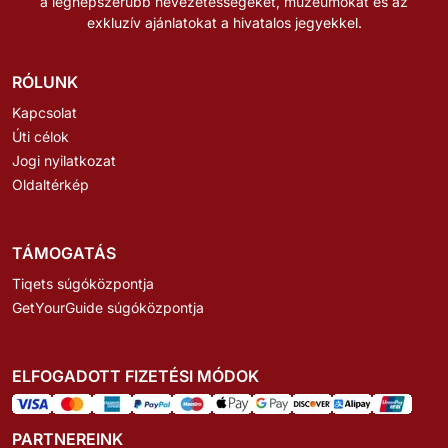
a legnépszerűbb nevezetességeket, múzeumokat és az
exkluzív ajánlatokat a hivatalos jegyekkel.
RÓLUNK
Kapcsolat
Úti célok
Jogi nyilatkozat
Oldaltérkép
TÁMOGATÁS
Tiqets súgóközpontja
GetYourGuide súgóközpontja
ELFOGADOTT FIZETÉSI MÓDOK
PARTNEREINK