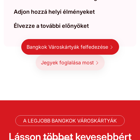
Adjon hozzá helyi élményeket
Élvezze a további előnyöket
Bangkok Városkártyák felfedezése
Jegyek foglalása most
A LEGJOBB BANGKOK VÁROSKÁRTYÁK
Lásson
többet
kevesebbért