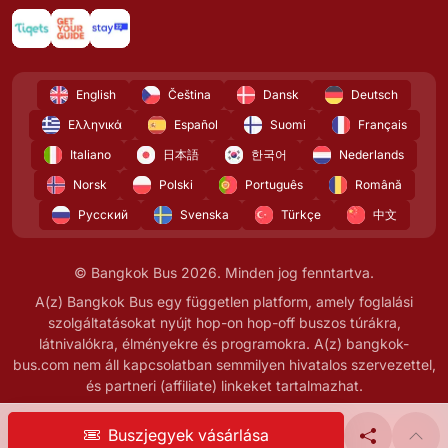
English
Čeština
Dansk
Deutsch
Ελληνικά
Español
Suomi
Français
Italiano
日本語
한국어
Nederlands
Norsk
Polski
Português
Română
Русский
Svenska
Türkçe
中文
© Bangkok Bus 2026. Minden jog fenntartva.
A(z) Bangkok Bus egy független platform, amely foglalási
szolgáltatásokat nyújt hop-on hop-off buszos túrákra,
látnivalókra, élményekre és programokra. A(z) bangkok-
bus.com nem áll kapcsolatban semmilyen hivatalos szervezettel,
és partneri (affiliate) linkeket tartalmazhat.
Buszjegyek vásárlása