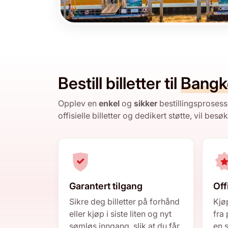
Bestill billetter til
Bangk
Opplev en
enkel
og
sikker
bestillingsprosess
offisielle billetter og dedikert støtte, vil besøk
Garantert tilgang
Off
Sikre deg billetter på forhånd
Kjøp
eller kjøp i siste liten og nyt
fra 
sømløs inngang, slik at du får
en s