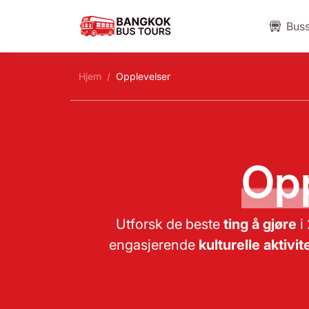
Buss
Hjem
Opplevelser
Opp
Utforsk de beste
ting å gjøre
i 
engasjerende
kulturelle aktivit