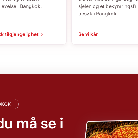
levelse i Bangkok.
sjelen og et bekymringsfri
besøk i Bangkok.
kk tilgjengelighet
Se vilkår
GKOK
u må se i