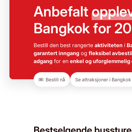
Anbefalt
opple
Bangkok for 2
Bestill den best rangerte
aktiviteten
i
B
garantert inngang
og
fleksibel avbesti
adgang
for en
enkel og uforglemmelig
Bestill nå
Se attraksjoner i Bangkok
Bestselgende
bussture