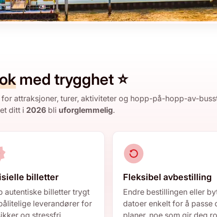
ok
med trygghet ⭐
 for attraksjoner, turer, aktiviteter og hopp-på-hopp-av-buss
et ditt i
2026
bli
uforglemmelig
.
isielle billetter
Fleksibel avbestilling
 autentiske billetter trygt
Endre bestillingen eller by
pålitelige leverandører for
datoer enkelt for å passe 
ikker og stressfri
planer, noe som gir deg ro