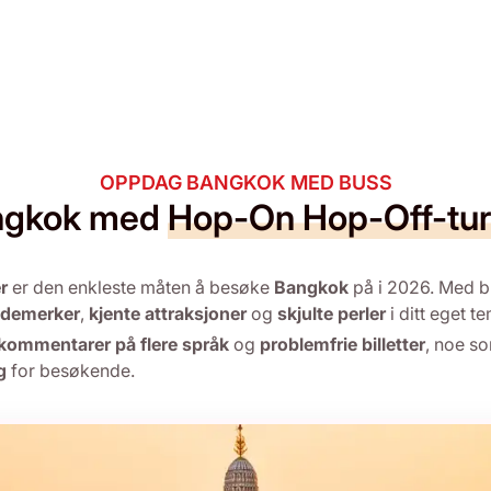
OPPDAG BANGKOK MED BUSS
angkok med
Hop-On Hop-Off-tur
r
er den enkleste måten å besøke
Bangkok
på i 2026. Med bu
ndemerker
,
kjente attraksjoner
og
skjulte perler
i ditt eget t
kommentarer på flere språk
og
problemfrie billetter
, noe so
g
for besøkende.