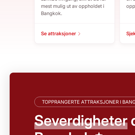
mest mulig ut av oppholdet i
opp
Bangkok.
Se attraksjoner
Sje
TOPPRANGERTE ATTRAKSJONER I BAN
Severdigheter
d