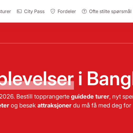
turer
City Pass
Fordeler
Ofte stilte spørsmål
levelser
i Bang
2026. Bestill topprangerte
guidede turer
, nyt s
eter
og besøk
attraksjoner
du må få med deg for 