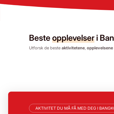
Beste
opplevelser
i Ba
Utforsk de beste
aktivitetene
,
opplevelsene
AKTIVITET DU MÅ FÅ MED DEG I BANG