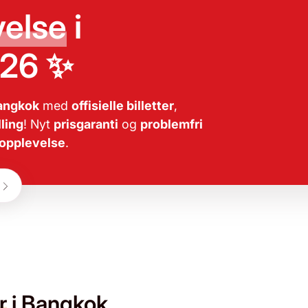
velse
i
026 ✨
angkok
med
offisielle billetter
,
lling
! Nyt
prisgaranti
og
problemfri
 opplevelse
.
r
i Bangkok