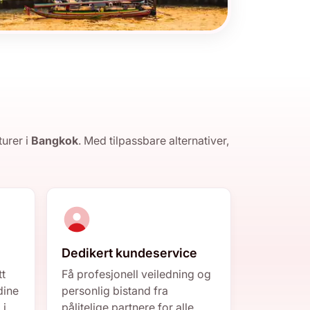
turer i
Bangkok
. Med tilpassbare alternativer,
Dedikert kundeservice
tt
Få profesjonell veiledning og
dine
personlig bistand fra
 i
pålitelige partnere for alle