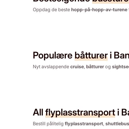
Oppdag de beste
hopp-på-hopp-av-turene
Populære
båtturer
i Ba
Nyt avslappende
cruise
,
båtturer
og
sightse
All
flyplasstransport
i 
Bestill pålitelig
flyplasstransport
,
shuttlebu