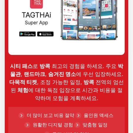
시티 패스
로
방콕
최고의 경험을 하세요. 주요
박
물관
,
랜드마크
,
숨겨진 명소
에 우선 입장하세요.
다목적 티켓
, 조정 가능한 일정,
방콕
전역의 엄선
된
체험
에 대한 독점 입장으로 시간과 비용을 절
약하며 모험을 계획하세요.
더 많이 보고 비용 절약
올인원 액세스
원활한 디지털 경험
맞춤형 일정