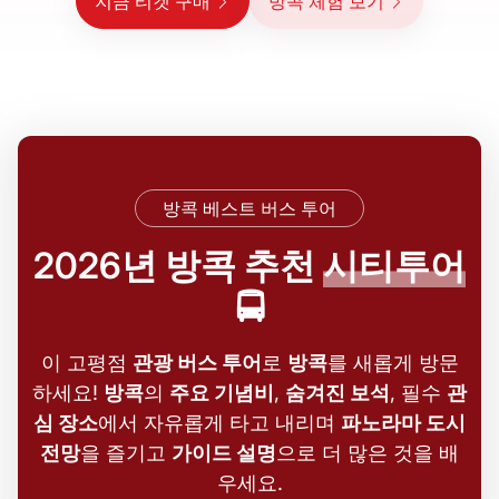
지금 티켓 구매
방콕 체험 보기
방콕 베스트 버스 투어
2026년 방콕 추천
시티투어
🚍
이 고평점
관광 버스 투어
로
방콕
를 새롭게 방문
하세요!
방콕
의
주요 기념비
,
숨겨진 보석
, 필수
관
심 장소
에서 자유롭게 타고 내리며
파노라마 도시
전망
을 즐기고
가이드 설명
으로 더 많은 것을 배
우세요.