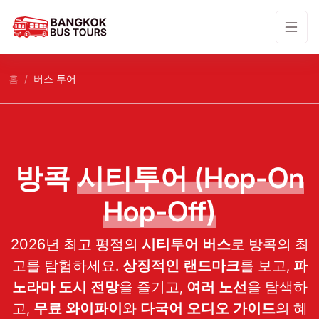
홈
버스 투어
방콕
시티투어 (Hop-On
Hop-Off)
2026년 최고 평점의
시티투어 버스
로 방콕의 최
고를 탐험하세요.
상징적인 랜드마크
를 보고,
파
노라마 도시 전망
을 즐기고,
여러 노선
을 탐색하
고,
무료 와이파이
와
다국어 오디오 가이드
의 혜