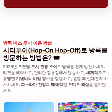
방콕 버스 투어 이용 방법
시티투어(Hop-On Hop-Off)
로 방콕를
방문하는 방법은? 🎟️
2026년
오픈탑 도시 관광 투어
로
방콕
를 쉽게 발견하세요.
티켓을 예약하고, 편리한 정류장에서 탑승하고,
세계적으로
유명한 기념비
와
비밀 장소
를 탐험하고, 원할 때 언제든지 하
차하세요.
파노라마 전망
과
매력적인 오디오 해설
을 즐기면
서요.