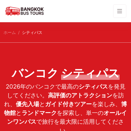
ホーム
シティパス
バンコク
シティパス
2026年のバンコクで最高の
シティパス
を発見
してください。
高評価のアトラクション
を訪
れ、
優先入場
と
ガイド付きツアー
を楽しみ、
博
物館
と
ランドマーク
を探索し、単一の
オールイ
ンワンパス
で旅行を最大限に活用してくださ
い。