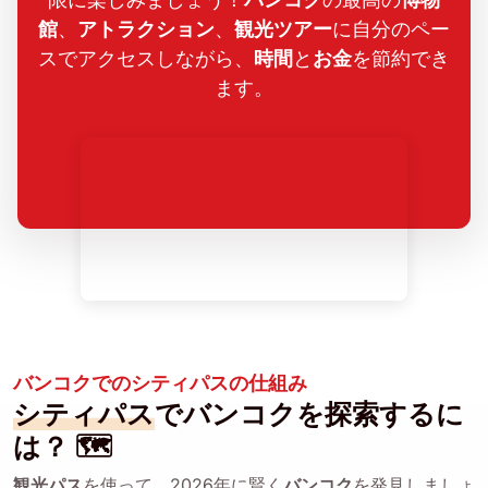
館
、
アトラクション
、
観光ツアー
に自分のペー
スでアクセスしながら、
時間
と
お金
を節約でき
ます。
バンコクでのシティパスの仕組み
シティパス
でバンコクを探索するに
は？ 🗺️
観光パス
を使って、2026年に賢く
バンコク
を発見しましょ