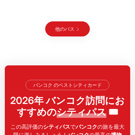
他のパス
バンコク のベストシティカード
2026年 バンコク訪問にお
すすめの
シティパス
🎟️
この高評価の
シティパス
で
バンコク
の旅を最大
限に楽しみましょう！
バンコク
の最高の
博物