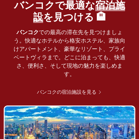
バンコクで最適な
宿泊施
設
を見つける 🏨
バンコク
での最高の滞在先を見つけましょ
う。快適なホテルから格安ホステル、家族向
けアパートメント、豪華なリゾート、プライ
ベートヴィラまで。どこに泊まっても、快適
さ、便利さ、そして現地の魅力を楽しめま
す。
バンコクの宿泊施設を見る