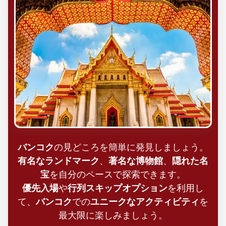
バンコク
の見どころを簡単に発見しましょう。
有名なランドマーク
、
著名な博物館
、
隠れた名
宝
を自分のペースで探索できます。
優先入場
や
行列スキップオプション
を利用し
て、
バンコク
での
ユニークなアクティビティ
を
最大限に楽しみましょう。