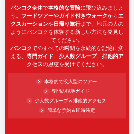
バンコク
全体で
本格的な冒険
に飛び込みましょ
う。
フードツアー
や
ガイド付きウォーク
から
エ
クスカーション
や
日帰り旅行
まで、地元の人の
ようにバンコクを体験する新しい方法を発見し
てください。
バンコク
でのすべての瞬間を永続的な記憶に変
える、
専門ガイド
、
少人数グループ
、
排他的ア
クセス
の恩恵を受けてください。
本格的で没入型のツアー
専門の現地ガイド
少人数グループ＆排他的アクセス
簡単な予約＆即時確定